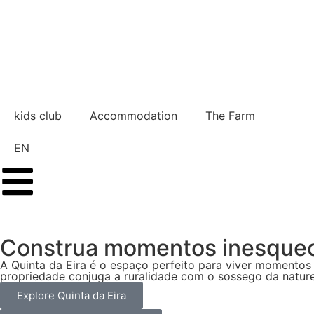
kids club
Accommodation
The Farm
EN
Construa momentos inesquec
A Quinta da Eira é o espaço perfeito para viver momentos
propriedade conjuga a ruralidade com o sossego da natur
Explore Quinta da Eira